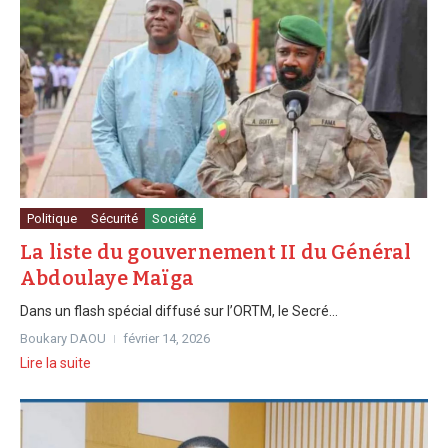
Politique
Sécurité
Société
La liste du gouvernement II du Général
Abdoulaye Maïga
Dans un flash spécial diffusé sur l’ORTM, le Secré...
Boukary DAOU
février 14, 2026
Lire la suite