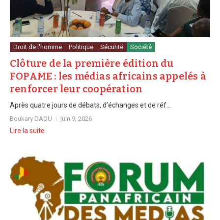
Droit de l'homme
Politique
Sécurité
Société
Clôture de la première édition du
FOPAME : les médias africains appelés à
renforcer leur coopération
Après quatre jours de débats, d’échanges et de réf...
Boukary DAOU
juin 9, 2026
Lire la suite