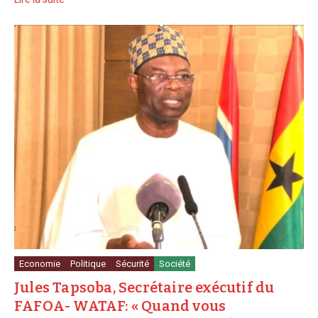
Economie
Politique
Sécurité
Société
Jules Tapsoba, Secrétaire exécutif du
FAFOA- WATAF: « Quand vous