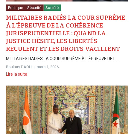
Politique
Sécurité
Société
MILITAIRES RADIÉS LA COUR SUPRÊME
À L’ÉPREUVE DE LA COHÉRENCE
JURISPRUDENTIELLE : QUAND LA
JUSTICE HÉSITE, LES LIBERTÉS
RECULENT ET LES DROITS VACILLENT
MILITAIRES RADIÉS LA COUR SUPRÊME À L’ÉPREUVE DE L...
Boukary DAOU
mars 1, 2026
Lire la suite