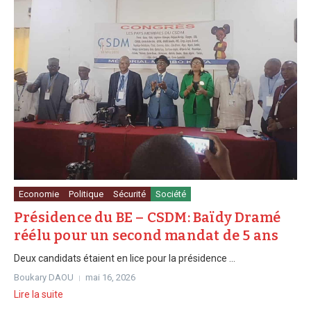
Economie
Politique
Sécurité
Société
Présidence du BE – CSDM: Baïdy Dramé
réélu pour un second mandat de 5 ans
Deux candidats étaient en lice pour la présidence ...
Boukary DAOU
mai 16, 2026
Lire la suite