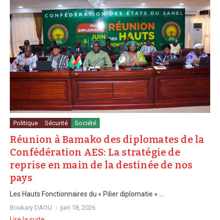
Politique
Sécurité
Société
Réunion à Bamako des diplomates de la
Confédération AES: La stratégie de
reprise en main de la destinée de nos
pays
Les Hauts Fonctionnaires du « Pilier diplomatie » ...
Boukary DAOU
juin 18, 2026
Lire la suite