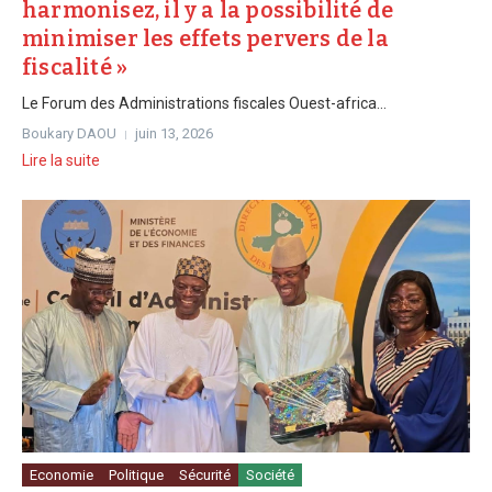
harmonisez, il y a la possibilité de
minimiser les effets pervers de la
fiscalité »
Le Forum des Administrations fiscales Ouest-africa...
Boukary DAOU
juin 13, 2026
Lire la suite
Economie
Politique
Sécurité
Société