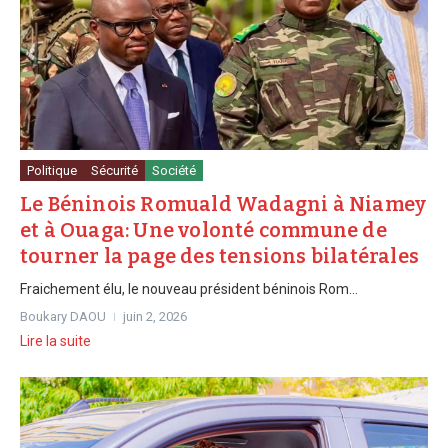
Politique
Sécurité
Société
Le Béninois Romuald Wadagni à Niamey
et à Ouaga: Une volonté commune de
tourner la page des tensions bilatérales
Fraichement élu, le nouveau président béninois Rom...
Boukary DAOU
juin 2, 2026
Lire la suite