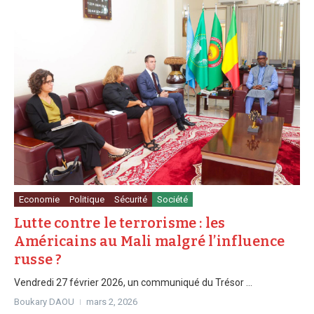
Economie
Politique
Sécurité
Société
Lutte contre le terrorisme : les
Américains au Mali malgré l’influence
russe ?
Vendredi 27 février 2026, un communiqué du Trésor ...
Boukary DAOU
mars 2, 2026