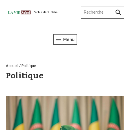
Aller au contenu
Recherche pour :
L'actualité du Sahel
Menu
Accueil
/
Politique
Politique