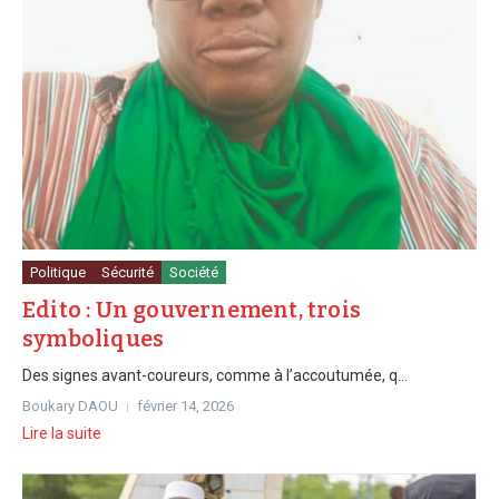
Politique
Sécurité
Société
Edito : Un gouvernement, trois
symboliques
Des signes avant-coureurs, comme à l’accoutumée, q...
Boukary DAOU
février 14, 2026
Lire la suite