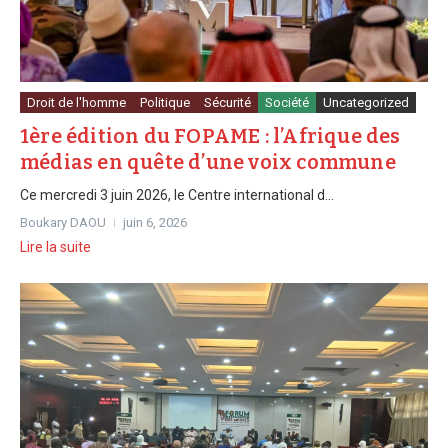
Droit de l'homme
Politique
Sécurité
Société
Uncategorized
1ère édition du FOPAME : l’Afrique des
médias en quête d’une voix commune
Ce mercredi 3 juin 2026, le Centre international d...
Boukary DAOU
juin 6, 2026
Lire la suite