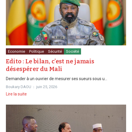
Economie
Politique
Sécurité
Société
Edito : Le bilan, c’est ne jamais
désespérer du Mali
Demander à un ouvrier de mesurer ses sueurs sous u...
Boukary DAOU
juin 25, 2026
Lire la suite