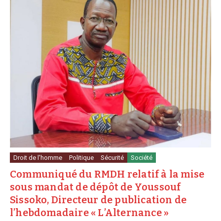
Droit de l'homme
Politique
Sécurité
Société
Communiqué du RMDH relatif à la mise
sous mandat de dépôt de Youssouf
Sissoko, Directeur de publication de
l’hebdomadaire « L’Alternance »