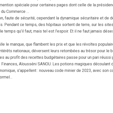
 mention spéciale pour certaines pages dont celle de la présiden
 et du Commerce …
n, faute de sécurité, cependant la dynamique sécuritaire et de dé
nels. Pendant ce temps, des hôpitaux sortent de terre, sur les si
temps qu’il faut, mais tel est l’espoir. Et il ne faut jamais déses
lle le manque, que flambent les prix et que les révoltes populaire
intérêts nationaux, déversent leurs retombées au trésor pour le 
s au profit des recettes budgétaires passe pour un pari réussi 
 Finances, Alousséni SANOU. Les potions magiques découlant de
nomique, s’appellent : nouveau code minier de 2023, avec son cont
nformel…