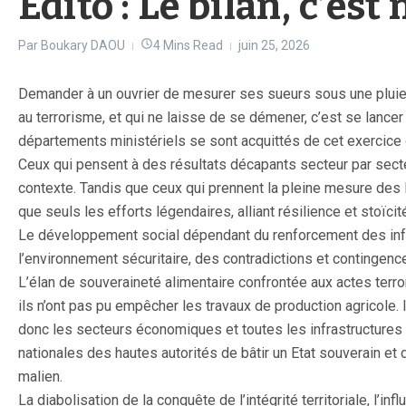
Edito : Le bilan, c’es
Par
Boukary DAOU
4 Mins Read
juin 25, 2026
Demander à un ouvrier de mesurer ses sueurs sous une pluie bat
au terrorisme, et qui ne laisse de se démener, c’est se lancer 
départements ministériels se sont acquittés de cet exercice de 
Ceux qui pensent à des résultats décapants secteur par secteu
contexte. Tandis que ceux qui prennent la pleine mesure des lu
que seuls les efforts légendaires, alliant résilience et stoïci
Le développement social dépendant du renforcement des infra
l’environnement sécuritaire, des contradictions et contingenc
L’élan de souveraineté alimentaire confrontée aux actes terror
ils n’ont pas pu empêcher les travaux de production agricole. 
donc les secteurs économiques et toutes les infrastructures 
nationales des hautes autorités de bâtir un Etat souverain et
malien.
La diabolisation de la conquête de l’intégrité territoriale, l’