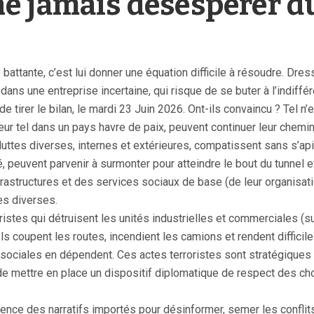
t ne jamais désespérer d
tante, c’est lui donner une équation difficile à résoudre. Dresse
dans une entreprise incertaine, qui risque de se buter à l’indiffé
tirer le bilan, le mardi 23 Juin 2026. Ont-ils convaincu ? Tel n’e
r tel dans un pays havre de paix, peuvent continuer leur chemin d
ttes diverses, internes et extérieures, compatissent sans s’apit
té, peuvent parvenir à surmonter pour atteindre le bout du tunnel 
structures et des services sociaux de base (de leur organisatio
es diverses.
istes qui détruisent les unités industrielles et commerciales (su
Ils coupent les routes, incendient les camions et rendent difficil
sociales en dépendent. Ces actes terroristes sont stratégiques e
 de mettre en place un dispositif diplomatique de respect des ch
influence des narratifs importés pour désinformer, semer les confli