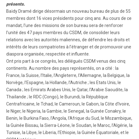
présents.
Baïdy Dramé dirige désormais un nouveau bureau de plus de 55
membres dont 16 vices présidents pour cinq ans. Au cours de ce
mandat, l’une des missions de son bureau sera de renforcer
l’unité des 47 pays membres du CSDM, de consolider leurs
relations avec les autorités maliennes, de défendre les droits et
intérêts de leurs compatriotes à l’étranger et de promouvoir une
diaspora organisée, respectée et influente.
Ont pris part à ce congrès, les délégués CSDM venus des cinq
continents. Au nombre des pays représentés, on a cité : la
France, la Suisse, l’Italie, l’Angleterre, l’Allemagne, la Belgique, la
Norvège, l’Espagne, la Hollande, l’Autriche ; les Etats Unis, le
Canada ; les Emirats Arabes Unis, le Qatar, l’Arabie Saoudite, la
Thaïlande ; le RDC (Congo), le Burundi, la République
Centrafricaine, le Tchad, le Cameroun, le Gabon, la Côte d’Ivoire,
le Niger, le Nigeria, la Gambie, le Senegal, la Guinée Conakry, le
Benin, le Burkina Faso, l’Angola, l’Afrique du Sud, le Mozambique,
la Guinée Bissau, la Sierra-Léone, le Soudan, le Maroc, l’Algérie, la
Tunisie, la Libye, le Liberia, l’Ethiopie, la Guinée Équatoriale, et le