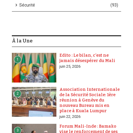
Sécurité
(93)
À la Une
Edito : Le bilan, c’est ne
1
jamais désespérer du Mali
juin 25, 2026
Association Internationale
2
de la Sécurité Sociale: 1ère
réunion à Genève du
nouveau Bureau mis en
place à Kuala Lumpur
juin 22, 2026
Forum Mali-Inde : Bamako
3
vise le renforcement de ses