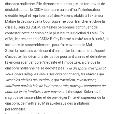
diaspora malienne. Elle démontre que malgré les tentatives de
déstabilisation, le CSDM demeure aujourd’hui l’interlocuteur
crédible, légal et représentatif des Maliens établis à l’extérieur.
Malgré la décision de la Cour suprême pour trancher et clore la
crise au sein du CSDM, certaines personnes continuent de
contester cette décision de la plus haute juridiction du Mali. En
effet, le président du CSDM Baïdy Dramé a invité tous à l’unité, la
solidarité, le rassemblement, pour faire avancer le Mali.
Selon lui, certains continuent d’alimenter la division et refusent
d’accepter les décisions de justice pourtant claires et définitives.
Ils encouragent encore l’illégalité et l’imposture, alors que la
diaspora malienne ne se décrète pas ;
« la diaspora, c’est plutôt
vous, chers délégués venus des cinq continents; les Maliens qui
vivent les réalités de l’extérieur, qui travaillent, investissent,
souffrent parfois loin de leur terre natale, mais qui continuent de
soutenir leurs familles et leur pays »
, a-t-il indiqué. Selon lui, il
s’agit de se rassembler et de privilégier l’intérêt supérieur de la
diaspora, de mettre au Mali au-dessus des ambitions
personnelles.