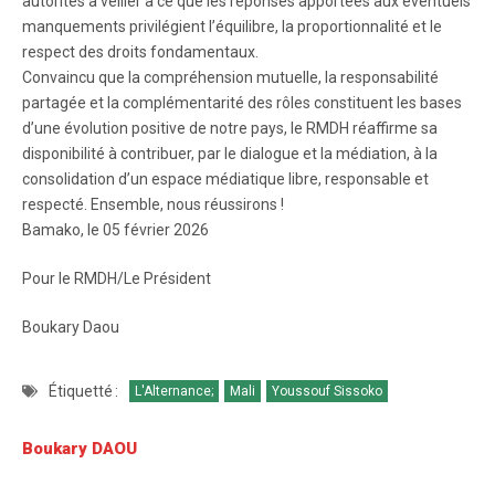
autorités à veiller à ce que les réponses apportées aux éventuels
manquements privilégient l’équilibre, la proportionnalité et le
respect des droits fondamentaux.
Convaincu que la compréhension mutuelle, la responsabilité
partagée et la complémentarité des rôles constituent les bases
d’une évolution positive de notre pays, le RMDH réaffirme sa
disponibilité à contribuer, par le dialogue et la médiation, à la
consolidation d’un espace médiatique libre, responsable et
respecté. Ensemble, nous réussirons !
Bamako, le 05 février 2026
Pour le RMDH/Le Président
Boukary Daou
Étiquetté :
L'Alternance;
Mali
Youssouf Sissoko
Boukary DAOU