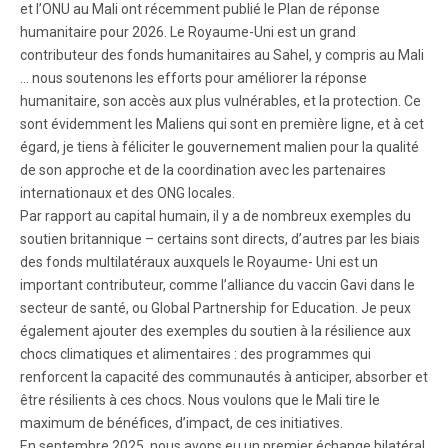
et l’ONU au Mali ont récemment publié le Plan de réponse
humanitaire pour 2026. Le Royaume-Uni est un grand
contributeur des fonds humanitaires au Sahel, y compris au Mali
… nous soutenons les efforts pour améliorer la réponse
humanitaire, son accès aux plus vulnérables, et la protection. Ce
sont évidemment les Maliens qui sont en première ligne, et à cet
égard, je tiens à féliciter le gouvernement malien pour la qualité
de son approche et de la coordination avec les partenaires
internationaux et des ONG locales.
Par rapport au capital humain, il y a de nombreux exemples du
soutien britannique – certains sont directs, d’autres par les biais
des fonds multilatéraux auxquels le Royaume- Uni est un
important contributeur, comme l’alliance du vaccin Gavi dans le
secteur de santé, ou Global Partnership for Education. Je peux
également ajouter des exemples du soutien à la résilience aux
chocs climatiques et alimentaires : des programmes qui
renforcent la capacité des communautés à anticiper, absorber et
être résilients à ces chocs. Nous voulons que le Mali tire le
maximum de bénéfices, d’impact, de ces initiatives.
En septembre 2025, nous avons eu un premier échange bilatéral