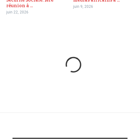
Sécurité Sociale: 1ère
médias africains a ...
réunion à ...
juin 9, 2026
juin 22, 2026