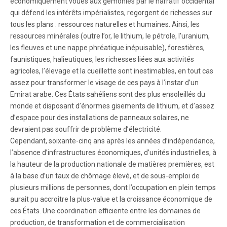
économiquement voués aux gémonies par le narratif occidental
qui défend les intérêts impérialistes, regorgent de richesses sur
tous les plans : ressources naturelles et humaines. Ainsi, les
ressources minérales (outre l’or, le lithium, le pétrole, l’uranium,
les fleuves et une nappe phréatique inépuisable), forestières,
faunistiques, halieutiques, les richesses liées aux activités
agricoles, l’élevage et la cueillette sont inestimables, en tout cas
assez pour transformer le visage de ces pays à l’instar d’un
Emirat arabe. Ces États sahéliens sont des plus ensoleillés du
monde et disposant d’énormes gisements de lithium, et d’assez
d’espace pour des installations de panneaux solaires, ne
devraient pas souffrir de problème d’électricité.
Cependant, soixante-cinq ans après les années d’indépendance,
l’absence d’infrastructures économiques, d’unités industrielles, à
la hauteur de la production nationale de matières premières, est
à la base d’un taux de chômage élevé, et de sous-emploi de
plusieurs millions de personnes, dont l’occupation en plein temps
aurait pu accroitre la plus-value et la croissance économique de
ces États. Une coordination efficiente entre les domaines de
production, de transformation et de commercialisation