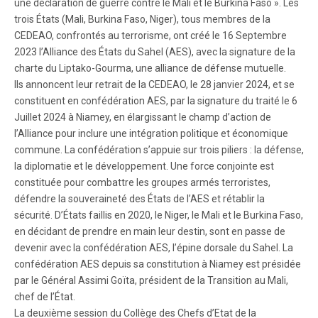
une déclaration de guerre contre le Mali et le Burkina Faso ». Les
trois États (Mali, Burkina Faso, Niger), tous membres de la
CEDEAO, confrontés au terrorisme, ont créé le 16 Septembre
2023 l’Alliance des États du Sahel (AES), avec la signature de la
charte du Liptako-Gourma, une alliance de défense mutuelle.
Ils annoncent leur retrait de la CEDEAO, le 28 janvier 2024, et se
constituent en confédération AES, par la signature du traité le 6
Juillet 2024 à Niamey, en élargissant le champ d’action de
l’Alliance pour inclure une intégration politique et économique
commune. La confédération s’appuie sur trois piliers : la défense,
la diplomatie et le développement. Une force conjointe est
constituée pour combattre les groupes armés terroristes,
défendre la souveraineté des États de l’AES et rétablir la
sécurité. D’États faillis en 2020, le Niger, le Mali et le Burkina Faso,
en décidant de prendre en main leur destin, sont en passe de
devenir avec la confédération AES, l’épine dorsale du Sahel. La
confédération AES depuis sa constitution à Niamey est présidée
par le Général Assimi Goïta, président de la Transition au Mali,
chef de l’État.
La deuxième session du Collège des Chefs d’Etat de la