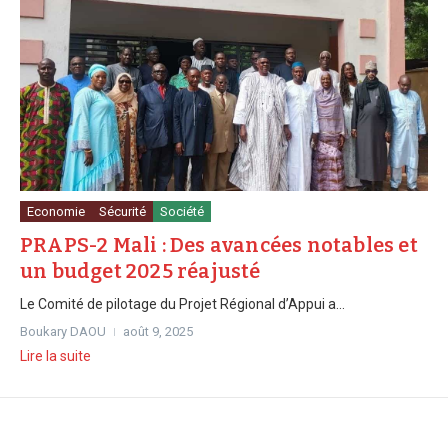
Economie
Sécurité
Société
PRAPS-2 Mali : Des avancées notables et
un budget 2025 réajusté
Le Comité de pilotage du Projet Régional d’Appui a...
Boukary DAOU
août 9, 2025
Lire la suite