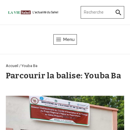
Aller au contenu
Recherche pour :
L'actualité du Sahel
Menu
Accueil
/
Youba Ba
Parcourir la balise: Youba Ba