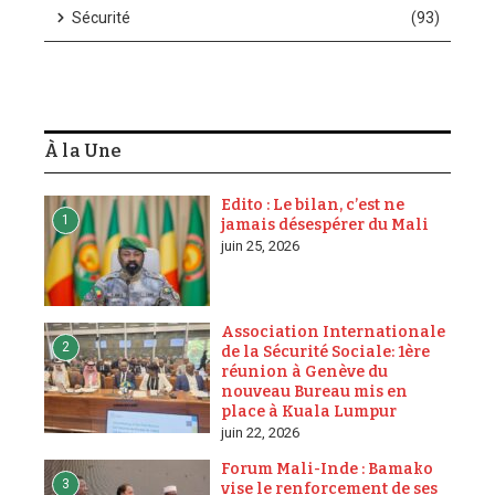
Sécurité
(93)
À la Une
Edito : Le bilan, c’est ne
1
jamais désespérer du Mali
juin 25, 2026
Association Internationale
2
de la Sécurité Sociale: 1ère
réunion à Genève du
nouveau Bureau mis en
place à Kuala Lumpur
juin 22, 2026
Forum Mali-Inde : Bamako
3
vise le renforcement de ses